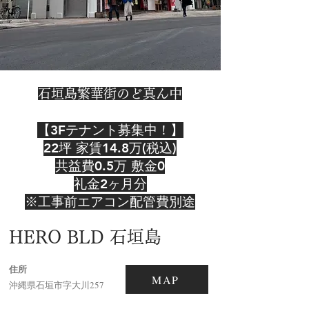
石垣島繁華街のど真ん中
【3Fテナント募集中！】
22坪 家賃14.8万(税込)
共益費0.5万 敷金0
礼金2ヶ月分
​※工事前エアコン配管費別途
HERO BLD 石垣島
住所
MAP
沖縄県石垣市字大川257