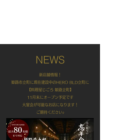
NEWS
新店舗情報！
姫路市立町に現在建設中の
HERO BLD立町に
【料理屋じごろ 姫路立町】
11月末にオープン予定です
大宴会が可能なお店になります！
​ご期待ください♪